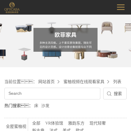
当前位置：
网站首页
蜜柚视频在线观看家具
列表
热门搜索：
床
沙发
全部
VR体验馆
雅韵东方
现代轻奢
全屋蜜柚视
新古典
法式
美式
欧式